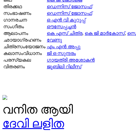
തിരക്കഥ
ഡെന്നിസ് ജോസഫ്‌
സംഭാഷണം
ഡെന്നിസ് ജോസഫ്‌
ഗാനരചന
ഒ എൻ വി കുറുപ്പ്
സംഗീതം
ഔസേപ്പച്ചന്‍
ആലാപനം
കെ എസ്‌ ചിത്ര
,
കെ ജി മാര്‍കോസ്‌
,
സെല
ഛായാഗ്രഹണം
വേണു
ചിത്രസംയോജനം
എം എന്‍ അപ്പു
കലാസംവിധാനം
ജി ഒ സുന്ദരം
പരസ്യകല
ഗായത്രി അശോകന്‍
വിതരണം
ജൂബിലി റിലീസ്
വനിത ആയി
ദേവി ലളിത