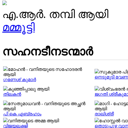
എ.ആർ. തമ്പി ആയി
മമ്മൂട്ടി
സഹനടീനടന്മാര്‍
മോഹൻ - വനിതയുടെ സഹോദരൻ
സുകുമാര പി
ആയി
നെടുമുടി വേണ
ഗണേശ് കുമാർ
കുഞ്ഞിപ്പാലു ആയി
വിശ്വംഭരൻ
തിലകന്‍
ജഗതി ശ്രീകുമാര
സേതുമാധവൻ - വനിതയുടെ അച്ഛൻ
മാഗി - ഹോട്
ആയി
ആയി
പി കെ ഏബ്രഹാം
രാഖിശ്രീ
വനിതയുടെ അമ്മ ആയി
ഹോസ്റ്റൽ 
വിജയലക്ഷ്മി
തൊടുപുഴ വാസ