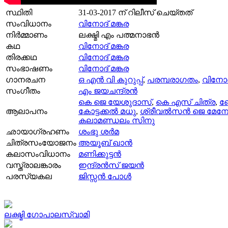
സ്ഥിതി
31-03-2017
ന് റിലീസ് ചെയ്തത്
സംവിധാനം
വിനോദ് മങ്കര
നിര്‍മ്മാണം
ലക്ഷ്മി എം പത്മനാഭന്‍
കഥ
വിനോദ് മങ്കര
തിരക്കഥ
വിനോദ് മങ്കര
സംഭാഷണം
വിനോദ് മങ്കര
ഗാനരചന
ഒ എൻ വി കുറുപ്പ്
,
പരമ്പരാഗതം
,
വിനോദ്
സംഗീതം
എം ജയചന്ദ്രന്‍
കെ ജെ യേശുദാസ്
,
കെ എസ്‌ ചിത്ര
,
ബ
ആലാപനം
കോട്ടക്കല്‍ മധു
,
ശ്രീവല്‍സന്‍ ജെ മേനോ
കലാമണ്ഡലം സിനു
ഛായാഗ്രഹണം
ശംഭു ശർമ
ചിത്രസംയോജനം
അയൂബ് ഖാൻ
കലാസംവിധാനം
മണിക്കുട്ടൻ
വസ്ത്രാലങ്കാരം
ഇന്ദ്രൻസ് ജയൻ
പരസ്യകല
ജിസ്സന്‍ പോള്‍
ലക്ഷ്മി ഗോപാലസ്വാമി