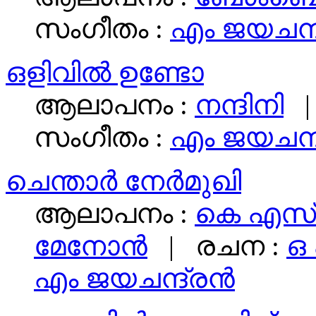
സംഗീതം :
എം ജയചന്ദ്
ഒളിവിൽ ഉണ്ടോ
ആലാപനം :
നന്ദിനി
സംഗീതം :
എം ജയചന്ദ്
ചെന്താർ നേർമുഖി
ആലാപനം :
കെ എസ്‌
മേനോന്‍
|
രചന :
ഒ 
എം ജയചന്ദ്രന്‍