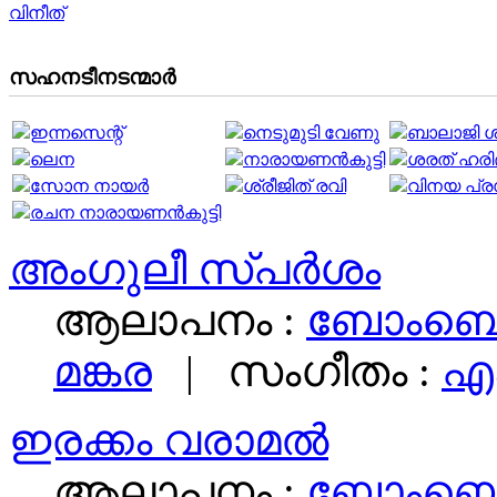
വിനീത്
സഹനടീനടന്മാര്‍
ഇന്നസെന്റ്‌
നെടുമുടി വേണു
ബാലാജി ശര്
ലെന
നാരായണൻകുട്ടി
ശരത് ഹരി
സോന നായർ
ശ്രീജിത് രവി
വിനയ പ്ര
രചന നാരായണന്‍കുട്ടി
അംഗുലീ സ്പർശം
ആലാപനം :
ബോംബെ 
മങ്കര
|
സംഗീതം :
എം
ഇരക്കം വരാമൽ
ആലാപനം :
ബോംബെ 