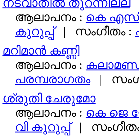
നടവാതിൽ തുറന്നില്ല
ആലാപനം :
കെ എസ്‌
കുറുപ്പ്
|
സംഗീതം :
മറി­മാൻ ക­ണ്ണി
ആലാപനം :
കലാമണ്
പരമ്പരാഗതം
|
സംഗ
ശ്രുതി ചേരുമോ
ആലാപനം :
കെ ജെ 
വി കുറുപ്പ്
|
സംഗീതം