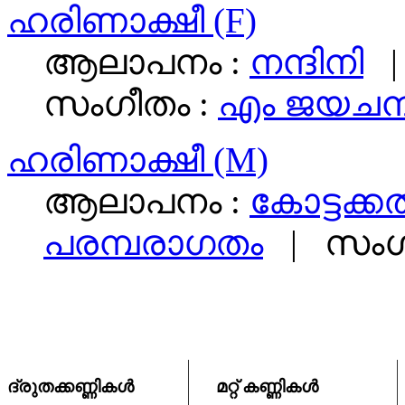
ഹരിണാക്ഷീ (F)
ആലാപനം :
നന്ദിനി
സംഗീതം :
എം ജയചന്ദ്
ഹരിണാക്ഷീ (M)
ആലാപനം :
കോട്ടക്കല
പരമ്പരാഗതം
|
സംഗ
ദ്രുതക്കണ്ണികള്‍
മറ്റ് കണ്ണികള്‍