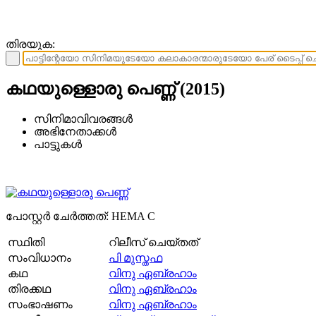
തിരയുക:
കഥയുള്ളൊരു പെണ്ണ് (2015)
സിനിമാവിവരങ്ങള്‍
അഭിനേതാക്കള്‍
പാട്ടുകള്‍
പോസ്റ്റര്‍ ചേര്‍ത്തത്: HEMA C
സ്ഥിതി
റിലീസ് ചെയ്തത്
സംവിധാനം
പി മുസ്തഫ
കഥ
വിനു ഏബ്രഹാം
തിരക്കഥ
വിനു ഏബ്രഹാം
സംഭാഷണം
വിനു ഏബ്രഹാം