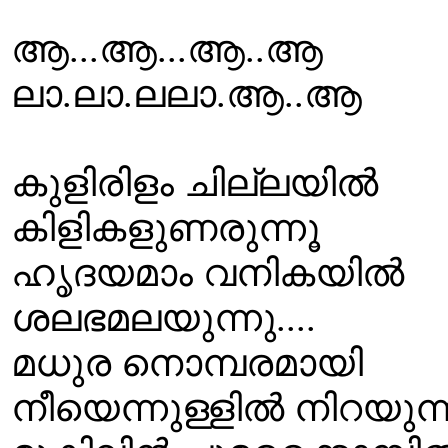
ആ...ആ...ആ..ആ
ലാ.ലാ.ലലാ.ആ..ആ
കുളിരിളം ചില്ലയില്‍
കിളികളുണരുന്നൂ
ഹൃദയമാം വനികയില്‍
ശലഭമലയുന്നു....
മധുര നൊമ്പരമായി
നീയെന്നുള്ളില്‍ നിറയുന്