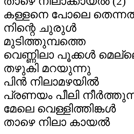
താഴെ നിലാക്കായല്‍ (2)
കള്ളനെ പോലെ തെന്നല്
നിന്റെ ചുരുള്‍
മുടിത്തുമ്പത്തെ
വെണ്ണിലാ പൂക്കള്‍ മെല്
തഴുകി മറയുന്നു
പിന്‍ നിലാമഴയില്‍
പ്രണയം പീലി നീര്‍ത്തുന്
മേലെ വെള്ളിത്തിങ്കള്‍
താഴെ നിലാ കായല്‍