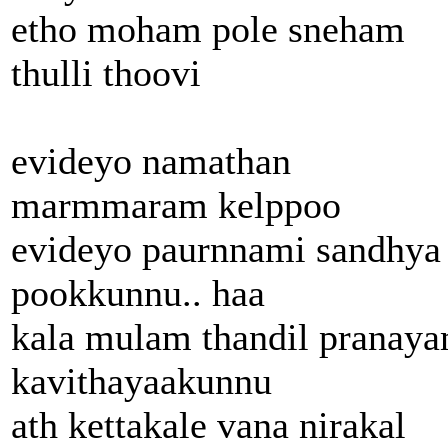
etho moham pole sneham
thulli thoovi
evideyo namathan
marmmaram kelppoo
evideyo paurnnami sandhya
pookkunnu.. haa
kala mulam thandil pranay
kavithayaakunnu
ath kettakale vana nirakal