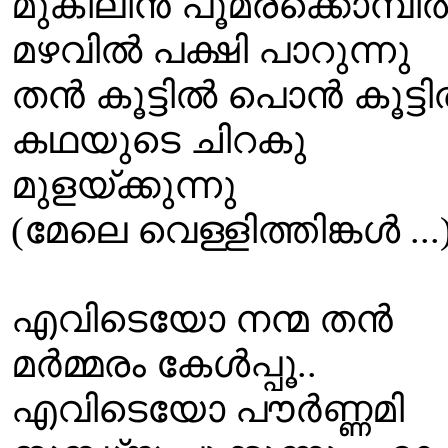
മുകിലിന്‍ പൂമരക്കൊമ്പില്
മഴവില്‍ പക്ഷി പാറുന്നു
തന്‍ കൂട്ടില്‍ പൊന്‍ കൂട്ടില
കഥയുടെ ചിറകു
മുളയ്ക്കുന്നു
(മേലെ വെള്ളിത്തിങ്കള്‍ ...
എവിടെയോ നന്മ തന്‍
മര്‍മ്മരം കേള്‍പ്പൂ..
എവിടെയോ പൗര്‍ണ്ണമി