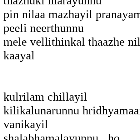
thazhuki marayunnu
pin nilaa mazhayil pranaya
peeli neerthunnu
mele vellithinkal thaazhe ni
kaayal
kulrilam chillayil
kilikalunarunnu hridhyama
vanikayil
shalabhamalayunnu.. ho