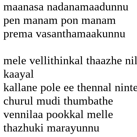
maanasa nadanamaadunnu
pen manam pon manam
prema vasanthamaakunnu
mele vellithinkal thaazhe ni
kaayal
kallane pole ee thennal nint
churul mudi thumbathe
vennilaa pookkal melle
thazhuki marayunnu