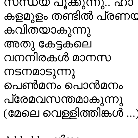
സന്ധ്യ പൂക്കുന്നു.. ഹാ
കളമുളം തണ്ടില്‍ പ്രണ
കവിതയാകുന്നു
അതു കേട്ടകലെ
വനനിരകള്‍ മാനസ
നടനമാടുന്നു
പെണ്‍മനം പൊന്‍മനം
പ്രേമവസന്തമാകുന്നു
(മേലെ വെള്ളിത്തിങ്കള്‍ ...