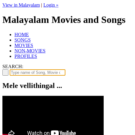
View in Malayalam
|
Login »
Malayalam Movies and Songs
HOME
SONGS
MOVIES
NON-MOVIES
PROFILES
SEARCH:
Mele vellithingal ...