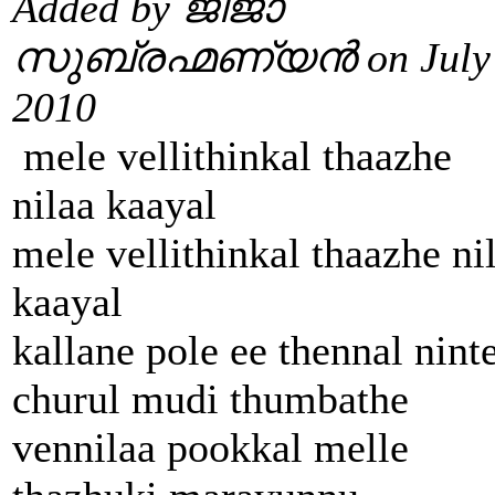
Added by ജിജാ
സുബ്രഹ്മണ്യൻ on July 
2010
mele vellithinkal thaazhe
nilaa kaayal
mele vellithinkal thaazhe ni
kaayal
kallane pole ee thennal nint
churul mudi thumbathe
vennilaa pookkal melle