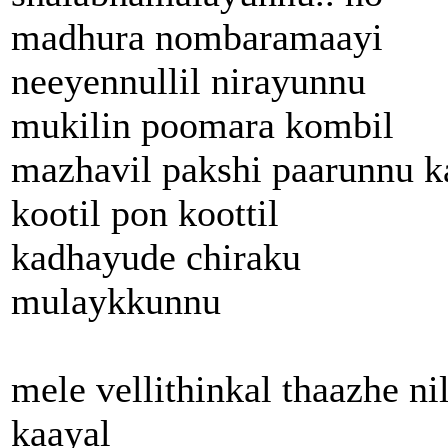
madhura nombaramaayi
neeyennullil nirayunnu
mukilin poomara kombil
mazhavil pakshi paarunnu k
kootil pon koottil
kadhayude chiraku
mulaykkunnu
mele vellithinkal thaazhe ni
kaayal