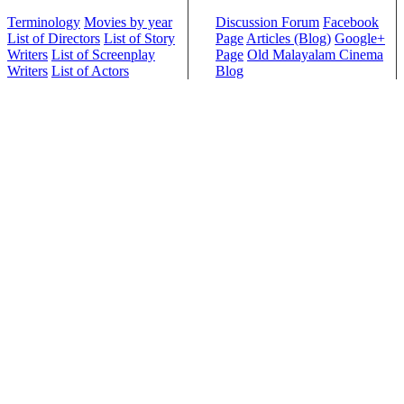
Terminology
Movies by year
Discussion Forum
Facebook
List of Directors
List of Story
Page
Articles (Blog)
Google+
Writers
List of Screenplay
Page
Old Malayalam Cinema
Writers
List of Actors
Blog