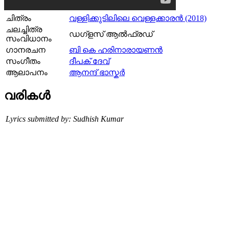
ചിത്രം
വള്ളിക്കുടിലിലെ വെള്ളക്കാരൻ (2018)
ചലച്ചിത്ര
ഡഗ്ളസ് ആൽഫ്രഡ്‌
സംവിധാനം
ഗാനരചന
ബി കെ ഹരിനാരായണന്‍
സംഗീതം
ദീപക്‌ ദേവ്‌
ആലാപനം
ആനന്ദ് ഭാസ്കർ
വരികള്‍
Lyrics submitted by: Sudhish Kumar