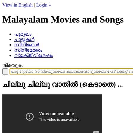
View in English
|
Login »
Malayalam Movies and Songs
പൂമുഖം
പാട്ടുകള്‍
സിനിമകള്‍
സിനിമേതരം
വ്യക്തിവിശേഷം
തിരയുക:
ചില്ലു ചില്ലു വാതിൽ (കെടാതെ) ...