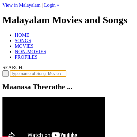
View in Malayalam
|
Login »
Malayalam Movies and Songs
HOME
SONGS
MOVIES
NON-MOVIES
PROFILES
SEARCH:
Maanasa Theerathe ...