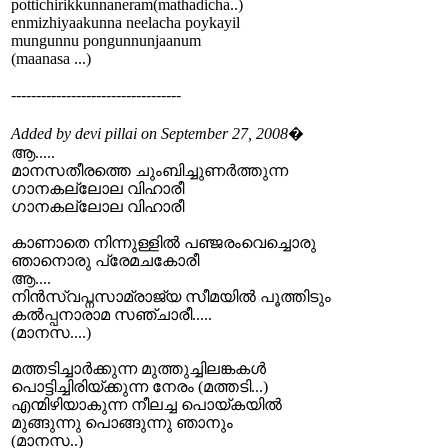
pottichirikkunnaneram(mathadicha..)
enmizhiyaakunna neelacha poykayil
mungunnu pongunnunjaanum
(maanasa ...)
----------------------------------
Added by devi pillai on September 27, 2008
�
ആ.....
മാനസതീരത്തെ ചുംബിച്ചുണര്‍ത്തുന്ന
ഗാനകല്ലോല വിഹാരീ
ഗാനകല്ലോല വിഹാരീ
കാണാതെ നിന്നുള്ളില്‍ പഞ്ജരംവെച്ചൊരു
ഞാനൊരു പ്രേമചകോരീ
ആ....
നിന്‍സ്വപ്നസാമ്രാജ്യ സീമയില്‍ പൂത്തിടും
കല്‍പ്പനാരാമ സഞ്ചാരീ.....
(മാനസ....)
മത്തടിച്ചാര്‍ക്കുന്ന മുത്തുച്ചിലങ്കകള്‍
പൊട്ടിച്ചിരിയ്ക്കുന്ന നേരം (മത്തടി...)
എന്മിഴിയാകുന്ന നീലച്ച പൊയ്കയില്‍
മുങ്ങുന്നു പൊങ്ങുന്നു ഞാനും
(മാനസ..)