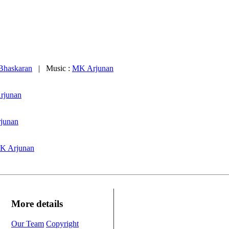
Bhaskaran
| Music :
MK Arjunan
rjunan
junan
K Arjunan
More details
Our Team
Copyright