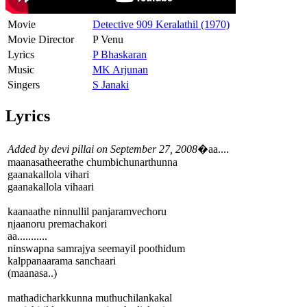
Movie
Detective 909 Keralathil (1970)
Movie Director
P Venu
Lyrics
P Bhaskaran
Music
MK Arjunan
Singers
S Janaki
Lyrics
Added by devi pillai on September 27, 2008
�aa....
maanasatheerathe chumbichunarthunna
gaanakallola vihari
gaanakallola vihaari
kaanaathe ninnullil panjaramvechoru
njaanoru premachakori
aa...........
ninswapna samrajya seemayil poothidum
kalppanaarama sanchaari
(maanasa..)
mathadicharkkunna muthuchilankakal