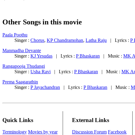
Other Songs in this movie
Paala Poothu
Singer :
Chorus
,
KP Chandramohan
,
Latha Raju
| Lyrics :
P 
Manmadha Devante
Singer :
KJ Yesudas
| Lyrics :
P Bhaskaran
| Music :
MK A
Rangapooja Thudangi
Singer :
Usha Ravi
| Lyrics :
P Bhaskaran
| Music :
MK Ar
Prema Saagarathin
Singer :
P Jayachandran
| Lyrics :
P Bhaskaran
| Music :
M
Quick Links
External Links
Terminology
Movies by year
Discussion Forum
Facebook