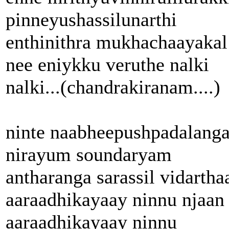
pinneyushassilunarthi
enthinithra mukhachaayakal
nee eniykku veruthe nalki
nalki...(chandrakiranam....)
ninte naabheepushpadalanga
nirayum soundaryam
antharanga sarassil vidartha
aaraadhikayaay ninnu njaan
aaraadhikayaay ninnu