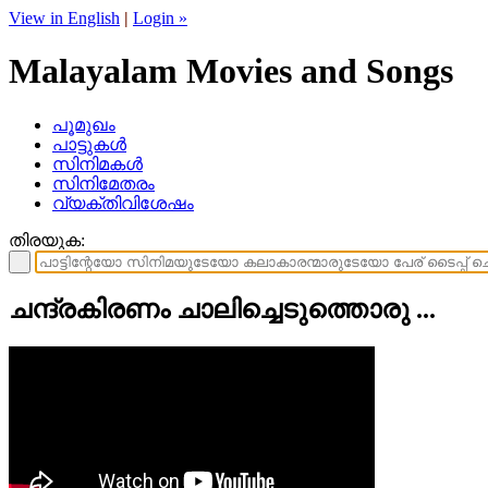
View in English
|
Login »
Malayalam Movies and Songs
പൂമുഖം
പാട്ടുകള്‍
സിനിമകള്‍
സിനിമേതരം
വ്യക്തിവിശേഷം
തിരയുക:
ചന്ദ്രകിരണം ചാലിച്ചെടുത്തൊരു ...