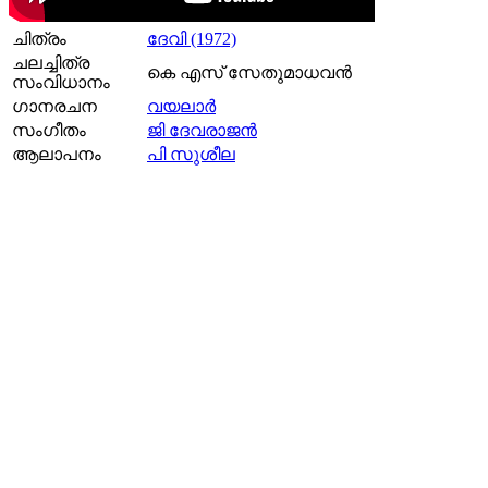
ചിത്രം
ദേവി (1972)
ചലച്ചിത്ര
കെ എസ് സേതുമാധവന്‍
സംവിധാനം
ഗാനരചന
വയലാര്‍
സംഗീതം
ജി ദേവരാജൻ
ആലാപനം
പി സുശീല