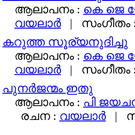
ആലാപനം :
കെ ജെ 
വയലാര്‍
| സംഗീതം 
കറുത്ത സൂര്യനുദിച്ചു
ആലാപനം :
കെ ജെ 
വയലാര്‍
| സംഗീതം 
പുനർജന്മം ഇതു
ആലാപനം :
പി ജയചന
രചന :
വയലാര്‍
| സ