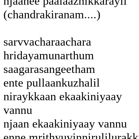
njaanee paalaazhikkarayil
(chandrakiranam....)
sarvvacharaachara
hridayamunarthum
saagarasangeetham
ente pullaankuzhalil
niraykkaan ekaakiniyaay
vannu
njaan ekaakiniyaay vannu
enne mrithyuvinnirulilurakk