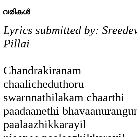
വരികള്‍
Lyrics submitted by: Sreede
Pillai
Chandrakiranam
chaalicheduthoru
swarnnathilakam chaarthi
paadaanethi bhavaanurang
paalaazhikkarayil