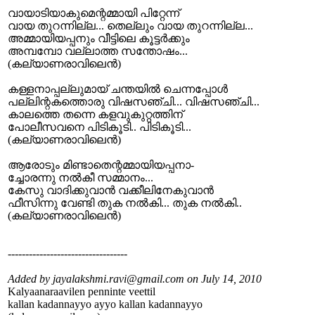
വായാടിയാകുമെന്റമ്മായി പിറ്റേന്ന്
വായ തുറന്നില്ല... തെല്ലും വായ തുറന്നില്ല...
അമ്മായിയപ്പനും വീട്ടിലെ കൂട്ടര്‍ക്കും
അമ്പമ്പോ വല്ലാത്ത സന്തോഷം...
(കല്യാണരാവിലെന്‍)
കള്ളനാപ്പല്ലുമായ് ചന്തയില്‍ ചെന്നപ്പോള്‍
പല്ലിന്റകത്തൊരു വിഷസഞ്ചി... വിഷസഞ്ചി...
കാലത്തെ തന്നെ കളവുകുറ്റത്തിന്
പോലീസവനെ പിടികൂടി.. പിടികൂടി...
(കല്യാണരാവിലെന്‍)
ആരോടും മിണ്ടാതെന്റമ്മായിയപ്പനാ-
ച്ചോരന്നു നല്‍കീ സമ്മാനം...
കേസു വാദിക്കുവാന്‍ വക്കീലിനേകുവാന്‍
ഫീസിന്നു വേണ്ടി തുക നല്‍കി... തുക നല്‍കി..
(കല്യാണരാവിലെന്‍)
----------------------------------
Added by jayalakshmi.ravi@gmail.com on July 14, 2010
Kalyaanaraavilen penninte veettil
kallan kadannayyo ayyo kallan kadannayyo