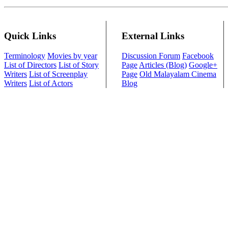
Quick Links
External Links
Terminology
Movies by year
Discussion Forum
Facebook
List of Directors
List of Story
Page
Articles (Blog)
Google+
Writers
List of Screenplay
Page
Old Malayalam Cinema
Writers
List of Actors
Blog