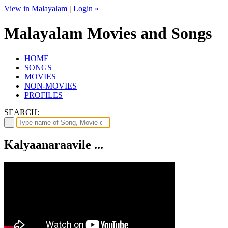
View in Malayalam
|
Login »
Malayalam Movies and Songs
HOME
SONGS
MOVIES
NON-MOVIES
PROFILES
SEARCH:
Kalyaanaraavile ...