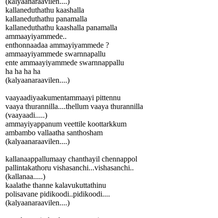
(kalyaanaraavilen....)
kallaneduthathu kaashalla
kallaneduthathu panamalla
kallaneduthathu kaashalla panamalla
ammaayiyammede..
enthonnaadaa ammayiyammede ?
ammaayiyammede swarnnapallu
ente ammaayiyammede swarnnappallu
ha ha ha ha
(kalyaanaraavilen....)
vaayaadiyaakumentammaayi pittennu
vaaya thurannilla....thellum vaaya thurannilla
(vaayaadi.....)
ammayiyappanum veettile koottarkkum
ambambo vallaatha santhosham
(kalyaanaraavilen....)
kallanaappallumaay chanthayil chennappol
pallintakathoru vishasanchi...vishasanchi..
(kallanaa.....)
kaalathe thanne kalavukuttathinu
polisavane pidikoodi..pidikoodi....
(kalyaanaraavilen....)