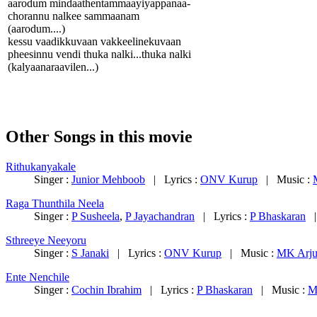
aarodum mindaathentammaayiyappanaa-
chorannu nalkee sammaanam
(aarodum....)
kessu vaadikkuvaan vakkeelinekuvaan
pheesinnu vendi thuka nalki...thuka nalki
(kalyaanaraavilen...)
Other Songs in this movie
Rithukanyakale
Singer :
Junior Mehboob
| Lyrics :
ONV Kurup
| Music :
Raga Thunthila Neela
Singer :
P Susheela
,
P Jayachandran
| Lyrics :
P Bhaskaran
|
Sthreeye Neeyoru
Singer :
S Janaki
| Lyrics :
ONV Kurup
| Music :
MK Arju
Ente Nenchile
Singer :
Cochin Ibrahim
| Lyrics :
P Bhaskaran
| Music :
M