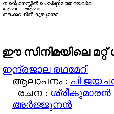
നിന്റെ മനസ്സില്‍ പൌര്‍ണ്ണമിത്തിരയല്ലേ
ആഹാ.... ആഹാ......
തങ്കക്കവിളില്‍ കുങ്കുമമോ...
ഈ സിനിമയിലെ മറ്റ് 
ഇന്ദ്രജാല രഥമേറി
ആലാപനം :
പി ജയചന
രചന :
ശ്രീകുമാരന്‍ 
അര്‍ജ്ജുനന്‍