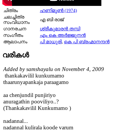
ചിത്രം
ഹണിമൂണ്‍ (1974)
ചലച്ചിത്ര
എ ബി രാജ്
സംവിധാനം
ഗാനരചന
ശ്രീകുമാരന്‍ തമ്പി
സംഗീതം
എം കെ അര്‍ജ്ജുനന്‍
ആലാപനം
പി മാധുരി
,
കെ പി ബ്രഹ്മാനന്ദൻ
വരികള്‍
Added by samshayalu on November 4, 2009
thankakavilil kunkumamo
thaarunyapankaja paraagamo
aa chenjundil punjiriyo
anuragathin pooviliyo..?
(Thankakavilil Kunkumamo )
nadannal...
nadannal kulirala koode varum