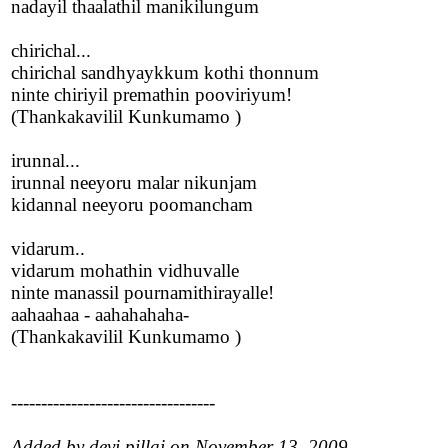
nadayil thaalathil manikilungum
chirichal...
chirichal sandhyaykkum kothi thonnum
ninte chiriyil premathin pooviriyum!
(Thankakavilil Kunkumamo )
irunnal...
irunnal neeyoru malar nikunjam
kidannal neeyoru poomancham
vidarum..
vidarum mohathin vidhuvalle
ninte manassil pournamithirayalle!
aahaahaa - aahahahaha-
(Thankakavilil Kunkumamo )
----------------------------------
Added by devi pillai on November 13, 2009