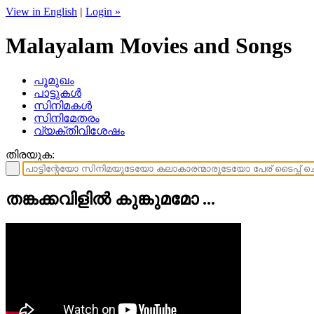
View in English
|
Login »
Malayalam Movies and Songs
പൂമുഖം
പാട്ടുകള്‍
സിനിമകള്‍
സിനിമേതരം
വ്യക്തിവിശേഷം
തിരയുക:
തങ്കക്കവിളിൽ കുങ്കുമമോ ...