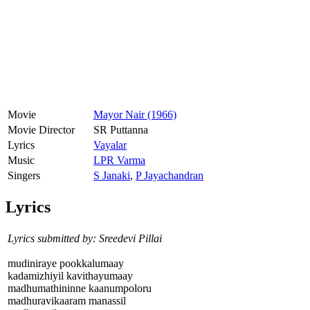
Movie
Mayor Nair (1966)
Movie Director
SR Puttanna
Lyrics
Vayalar
Music
LPR Varma
Singers
S Janaki
,
P Jayachandran
Lyrics
Lyrics submitted by: Sreedevi Pillai
mudiniraye pookkalumaay
kadamizhiyil kavithayumaay
madhumathininne kaanumpoloru
madhuravikaaram manassil