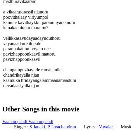
madhuravikaaram
a vikaarasarassil njanoru
poovithalaay viriyumpol
kannile kavithaykku parannuyaraanoru
kanakachiraku tharamo?
vellikkasavudayaadayuduthoru
vayanaadan kili pole
parannakannu poyalo nee
pavizhappoonkaavil mattoru
pavizhappoonkaavil
changampuzhayude ramananile
chandrikayalla njan
kaamuka hridayangalammaanamaadum
devadaasiyalla njan
Other Songs in this movie
Vaanampaadi Vaanampaadi
Singer :
S Janaki
,
P Jayachandran
| Lyrics :
Vayalar
| Music