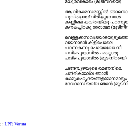
മധുരവികാരം (മുടിനിറയെ)
ആ വികാരസരസ്സില്‍ ഞാനൊ
പൂവിതളായ് വിരിയുമ്പോള്‍
കണ്ണിലെ കവിതയ്ക്കു പറന്
കനകച്ചിറകു തരാമോ (മുടിനി
വെള്ളക്കസവുടയാടയുടുത്ത
വയനാടന്‍ കിളിപോലെ
പറന്നകന്നു പോയാലോ നീ
പവിഴപൂങ്കാവില്‍ - മറ്റൊരു
പവിഴപൂങ്കാവില്‍ (മുടിനിറയെ)
ചങ്ങമ്പുഴയുടെ രമണനിലെ
ചന്ദ്രികയല്ല ഞാന്‍
കാമുകഹൃദയങ്ങളമ്മാനമാടും
ദേവദാസിയല്ല ഞാന്‍ (മുടിന
 :
LPR Varma