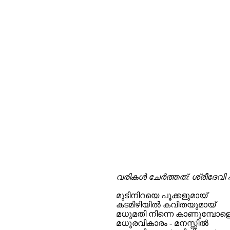
വരികള്‍ ചേര്‍ത്തത്: ശ്രീദേവി 
മുടിനിറയെ പൂക്കളുമായ്
കടമിഴിയില്‍ കവിതയുമായ്
മധുമതി നിന്നെ കാണുമ്പോള
മധുരവികാരം - മനസ്സില്‍