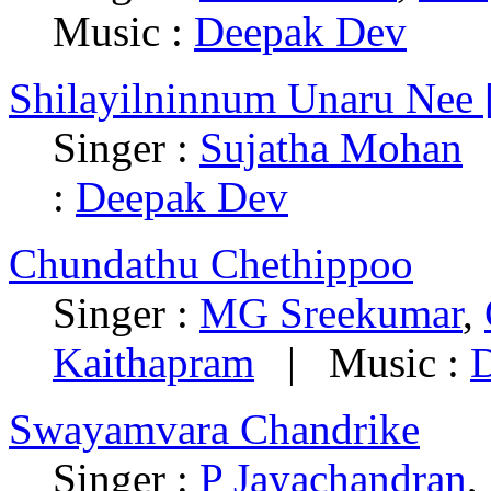
Music :
Deepak Dev
Shilayilninnum Unaru Nee 
Singer :
Sujatha Mohan
|
:
Deepak Dev
Chundathu Chethippoo
Singer :
MG Sreekumar
,
Kaithapram
| Music :
Swayamvara Chandrike
Singer :
P Jayachandran
,