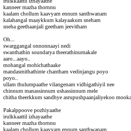
irulkkaattil izhayaathe
kanneer mazha thornnu
kaalam chollum kaavyam ennum santhwanam
kalahangal maaykkum kalayaakum sneham
sneha geethaanjali geetham jeevitham
Oh...
swarggangal onnonnaayi nedi
swanthathin soundarya theerathinumakale
aaro...aayo..
mohangal mohichathaake
mandasmithathinte chantham vedinjangu poyo
poyo..
ullam thulumpaathe vilangenam vidhigathiyil nee
chinnum manassinnum ushassinnum mele
chitha theerkkum sandhye asrupushpaanjaliyekoo moo
Pakalppoove pozhiyaathe
irulkkaattil izhayaathe
kanneer mazha thornnu
kaalam chollum kaavyam ennum santhwanam