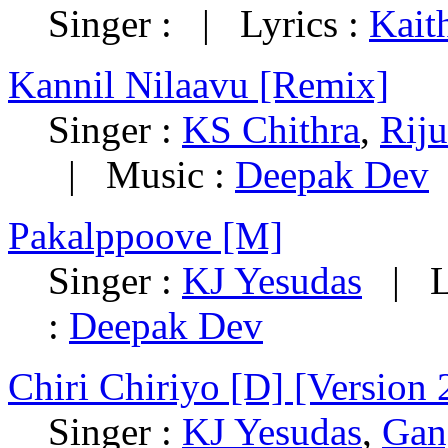
Singer : | Lyrics :
Kait
Kannil Nilaavu [Remix]
Singer :
KS Chithra
,
Rij
| Music :
Deepak Dev
Pakalppoove [M]
Singer :
KJ Yesudas
| Ly
:
Deepak Dev
Chiri Chiriyo [D] [Version 
Singer :
KJ Yesudas
,
Gan