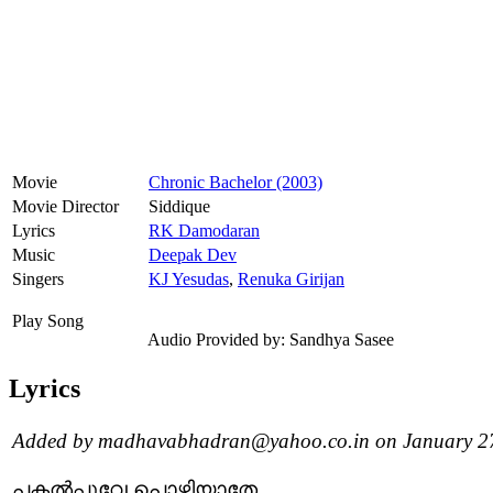
Movie
Chronic Bachelor (2003)
Movie Director
Siddique
Lyrics
RK Damodaran
Music
Deepak Dev
Singers
KJ Yesudas
,
Renuka Girijan
Play Song
Audio Provided by: Sandhya Sasee
Lyrics
Added by madhavabhadran@yahoo.co.in on January 2
പകല്‍പ്പൂവേ പൊഴിയാതേ