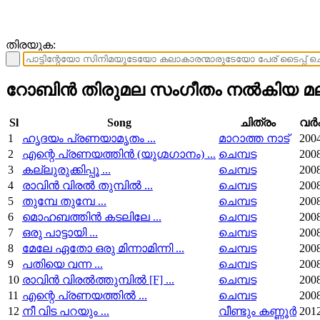
തിരയുക:
റോബിന്‍ തിരുമല സംഗീതം നല്‍കിയ മല
Sl
Song
ചിത്രം
വര്
1
ഹൃദയം പ്രണയാമൃതം ...
മാറാത്ത നാട്
200
2
എന്റെ പ്രണയത്തിന്‍ (യുഗ്മഗാനം) ...
ചെമ്പട
200
3
കല്ലുരുക്കിപ്പൂ ...
ചെമ്പട
200
4
രാവിന്‍ വിരല്‍ തുമ്പില്‍ ...
ചെമ്പട
200
5
തുമ്പേ തുമ്പേ ...
ചെമ്പട
200
6
മൊഹബത്തിന്‍ കടലിലേ ...
ചെമ്പട
200
7
ഒരു പാട്ടായി ...
ചെമ്പട
200
8
മേലേ ഏതോ ഒരു മിന്നാമിന്നി ...
ചെമ്പട
200
9
പതിയെ വന്ന ...
ചെമ്പട
200
10
രാവിന്‍ വിരല്‍ത്തുമ്പില്‍ [F] ...
ചെമ്പട
200
11
എന്റെ പ്രണയത്തില്‍ ...
ചെമ്പട
200
12
നീ വിട പറയും ...
വീണ്ടും കണ്ണൂർ
201