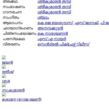
തിരക്കഥ
ശ്രീകുമാരന്‍ തമ്പി
സംഭാഷണം
ശ്രീകുമാരന്‍ തമ്പി
ഗാനരചന
ശ്രീകുമാരന്‍ തമ്പി
സംഗീതം
ശ്യാം
ആലാപനം
കെ ജെ യേശുദാസ്
,
എസ് ജാനകി
,
പി ജ
ഛായാഗ്രഹണം
ആനന്ദക്കുട്ടന്‍
ചിത്രസംയോജനം
കെ നാരായണന്‍
പരസ്യകല
എസ് എ നായര്‍
വിതരണം
സെന്‍ട്രല്‍ പിക്ചേഴ്സ് റിലീസ്
ജയന്‍
രതീഷ്
ശുഭ
സുകുമാരന്‍
ശോഭന (റോജ രമണി)