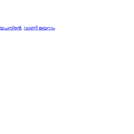
യചന്ദ്രൻ
,
വാണി ജയറാം