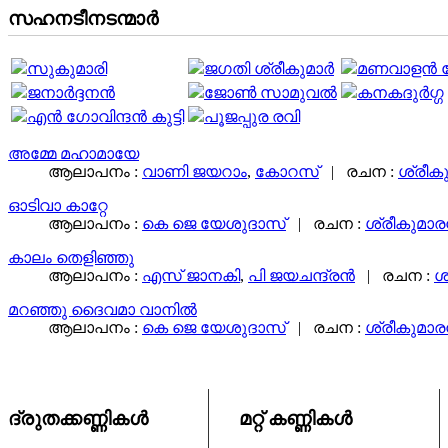
സഹനടീനടന്മാര്‍
സുകുമാരി
ജഗതി ശ്രീകുമാര്‍
മണവാളന്‍
ജനാര്‍ദ്ദനന്‍
ജോണ്‍ സാമുവൽ
കനകദുർഗ്ഗ
എൻ ഗോവിന്ദൻ കുട്ടി
പൂജപ്പുര രവി
അമ്മേ മഹാമായേ
ആലാപനം :
വാണി ജയറാം
,
കോറസ്‌
|
രചന :
ശ്രീകു
ഓടിവാ കാറ്റേ
ആലാപനം :
കെ ജെ യേശുദാസ്
|
രചന :
ശ്രീകുമാരന
കാലം തെളിഞ്ഞു
ആലാപനം :
എസ് ജാനകി
,
പി ജയചന്ദ്രൻ
|
രചന :
ശ
മറഞ്ഞു ദൈവമാ വാനിൽ
ആലാപനം :
കെ ജെ യേശുദാസ്
|
രചന :
ശ്രീകുമാരന
ദ്രുതക്കണ്ണികള്‍
മറ്റ് കണ്ണികള്‍