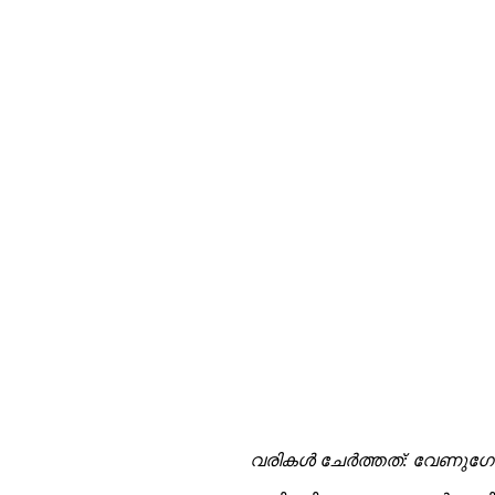
വരികള്‍ ചേര്‍ത്തത്: വേണുഗ