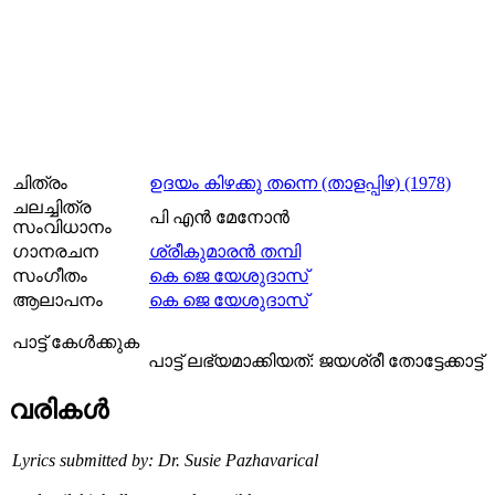
ചിത്രം
ഉദയം കിഴക്കു തന്നെ (താളപ്പിഴ) (1978)
ചലച്ചിത്ര
പി എന്‍ മേനോന്‍
സംവിധാനം
ഗാനരചന
ശ്രീകുമാരന്‍ തമ്പി
സംഗീതം
കെ ജെ യേശുദാസ്
ആലാപനം
കെ ജെ യേശുദാസ്
പാട്ട് കേള്‍ക്കുക
പാട്ട് ലഭ്യമാക്കിയത്: ജയശ്രീ തോട്ടേക്കാട്ട്
വരികള്‍
Lyrics submitted by: Dr. Susie Pazhavarical