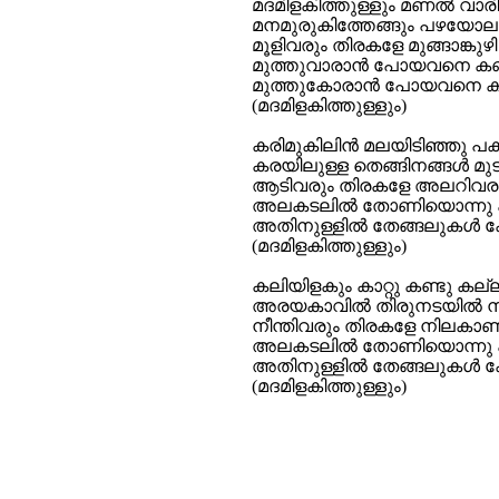
മദമിളകിത്തുള്ളും മണല്‍ വാരിക്ക
മനമുരുകിത്തേങ്ങും പഴയോലക്
മൂളിവരും തിരകളേ മുങ്ങാങ്കു
മുത്തുവാരാന്‍ പോയവനെ കണ
മുത്തുകോരാന്‍ പോയവനെ 
(മദമിളകിത്തുള്ളും)
കരിമുകിലിന്‍ മലയിടിഞ്ഞു പക
കരയിലുള്ള തെങ്ങിനങ്ങള്‍ മുടിയഴ
ആടിവരും തിരകളേ അലറിവരു
അലകടലില്‍ തോണിയൊന്നു 
അതിനുള്ളില്‍ തേങ്ങലുകള്‍ ക
(മദമിളകിത്തുള്ളും)
കലിയിളകും കാറ്റു കണ്ടു ക
അരയകാവില്‍ തിരുനടയില്‍ 
നീന്തിവരും തിരകളേ നിലകാ
അലകടലില്‍ തോണിയൊന്നു 
അതിനുള്ളില്‍ തേങ്ങലുകള്‍ ക
(മദമിളകിത്തുള്ളും)