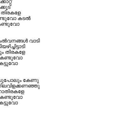
ാറ്റ്
കൂട്
ഴി തിരകളേ
്ടുവോ കടല്‍
കണ്ടുവോ
ല്‍വനങ്ങള്‍ വാടി
ിച്ചിട്ടാടി
ം തിരകളേ
കണ്ടുവോ
േട്ടുവോ
ല്ലുപോലും കേണു
നിലവിളക്കണഞ്ഞു
ണാതിരകളേ
കണ്ടുവോ
േട്ടുവോ