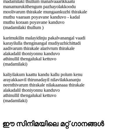
madamilaki thullum manalvaaarikkaatu
manamurukithengum pazhayolakkoodu
moolivarum thirakale mungaankuzhi thirakale
muthu vaaraan poyavane kanduvo - kadal
muthu koraan poyavane kanduvo
(madamilaki thullum )
karimukilin malayidinju pakalvanangal vaadi
karayilulla thenginangal mudiyazhichittadi
aadivarum thirakale alarivrum thirakale
alakadalil thoniyonnu kanduvo
athinullil thengalukal kettuvo
(madamilaki)
kaliyilakum kaattu kandu kallu polum kenu
arayakkaavil thirunadayil nilavilakkananju
neenthivarum thirakale nilakaanaaa thirakale
alakadalil thoniyonnu kanduvo
athinullil thengalukal kettuvo
(madamilaki)
ഈ സിനിമയിലെ മറ്റ് ഗാനങ്ങള്‍