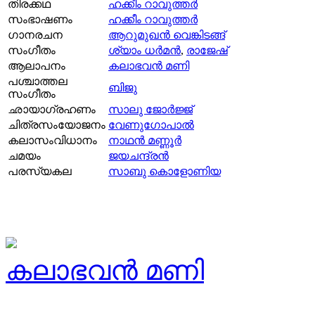
തിരക്കഥ
ഹക്കീം റാവുത്തര്‍
സംഭാഷണം
ഹക്കീം റാവുത്തര്‍
ഗാനരചന
ആറുമുഖന്‍ വെങ്കിടങ്ങ്‌
സംഗീതം
ശ്യാം ധര്‍മന്‍
,
രാജേഷ്
ആലാപനം
കലാഭവന്‍ മണി
പശ്ചാത്തല
ബിജു
സംഗീതം
ഛായാഗ്രഹണം
സാലു ജോർജ്ജ്
ചിത്രസംയോജനം
വേണുഗോപാല്‍
കലാസംവിധാനം
നാഥന്‍ മണ്ണൂര്‍
ചമയം
ജയചന്ദ്രൻ
പരസ്യകല
സാബു കൊളോണിയ
കലാഭവന്‍ മണി