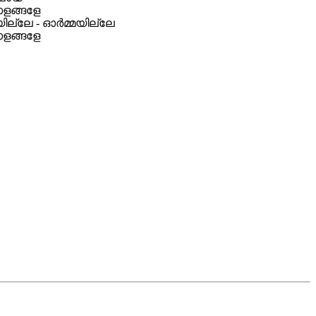
ഓളങ്ങളേ
്ലേ - ഓര്‍മ്മയില്ലേ
ഓളങ്ങളേ