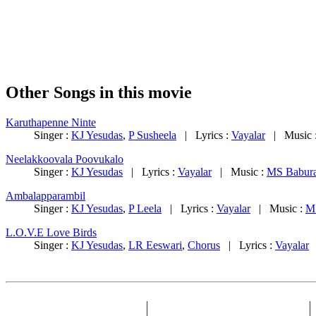
Other Songs in this movie
Karuthapenne Ninte
Singer :
KJ Yesudas
,
P Susheela
| Lyrics :
Vayalar
| Music 
Neelakkoovala Poovukalo
Singer :
KJ Yesudas
| Lyrics :
Vayalar
| Music :
MS Babura
Ambalapparambil
Singer :
KJ Yesudas
,
P Leela
| Lyrics :
Vayalar
| Music :
M
L.O.V.E Love Birds
Singer :
KJ Yesudas
,
LR Eeswari
,
Chorus
| Lyrics :
Vayalar
|