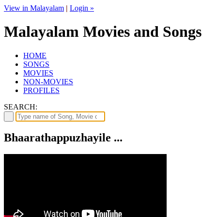
View in Malayalam
|
Login »
Malayalam Movies and Songs
HOME
SONGS
MOVIES
NON-MOVIES
PROFILES
SEARCH:
Bhaarathappuzhayile ...