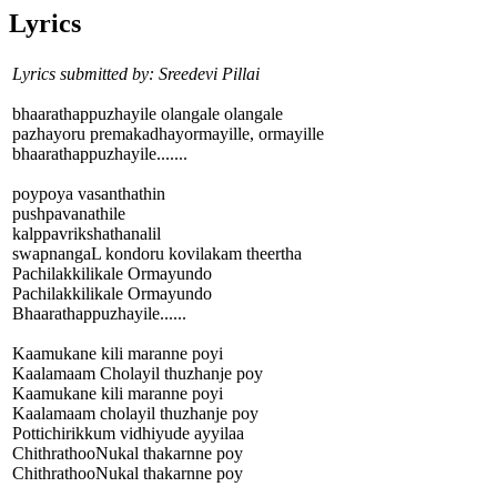
Lyrics
Lyrics submitted by: Sreedevi Pillai
bhaarathappuzhayile olangale olangale
pazhayoru premakadhayormayille, ormayille
bhaarathappuzhayile.......
poypoya vasanthathin
pushpavanathile
kalppavrikshathanalil
swapnangaL kondoru kovilakam theertha
Pachilakkilikale Ormayundo
Pachilakkilikale Ormayundo
Bhaarathappuzhayile......
Kaamukane kili maranne poyi
Kaalamaam Cholayil thuzhanje poy
Kaamukane kili maranne poyi
Kaalamaam cholayil thuzhanje poy
Pottichirikkum vidhiyude ayyilaa
ChithrathooNukal thakarnne poy
ChithrathooNukal thakarnne poy