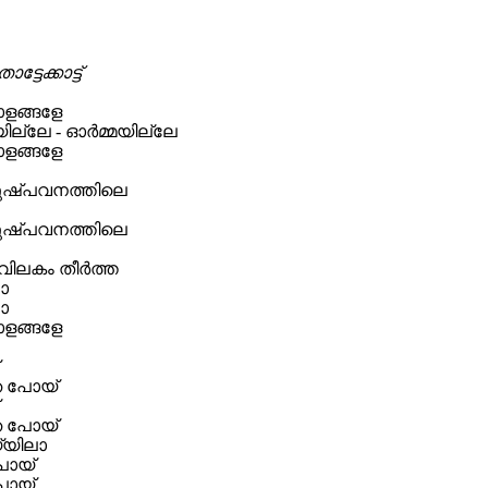
്ടേക്കാട്ട്
ഓളങ്ങളേ
്ലേ - ഓര്‍മ്മയില്ലേ
ഓളങ്ങളേ
പുഷ്പവനത്തിലെ
പുഷ്പവനത്തിലെ
ിലകം തീര്‍ത്ത
ടോ
ടോ
ഓളങ്ങളേ
േ പോയ്
േ പോയ്
യ്യിലാ
പോയ്
പോയ്