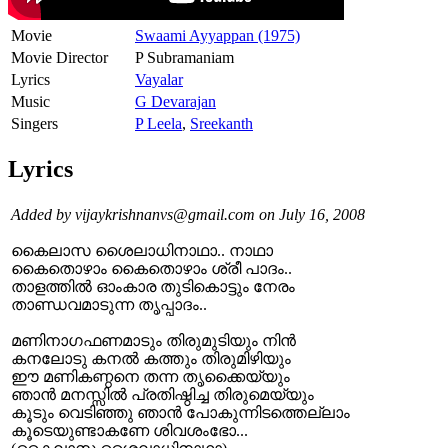
Movie
Swaami Ayyappan (1975)
Movie Director
P Subramaniam
Lyrics
Vayalar
Music
G Devarajan
Singers
P Leela
,
Sreekanth
Lyrics
Added by vijaykrishnanvs@gmail.com on July 16, 2008
കൈലാസ ശൈലാധിനാഥാ.. നാഥാ
കൈതൊഴാം കൈതൊഴാം ശ്രീ പാദം..
താളത്തില്‍ ഓംകാര തുടികൊട്ടും നേരം
താണ്ഡവമാടുന്ന തൃപ്പാദം..
മണിനാഗഫണമാടും തിരുമുടിയും നിന്‍
കനലോടു കനല്‍ കത്തും തിരുമിഴിയും
ഈ മണികണ്ഠനെ തന്ന തൃക്കൈയ്യും
ഞാന്‍ മനസ്സില്‍ പ്രതിഷ്ഠിച്ച തിരുമെയ്യും
കൂടും വെടിഞ്ഞു ഞാന്‍ പോകുന്നിടത്തെല്ലാം
കൂടെയുണ്ടാകണേ ശിവശംഭോ...