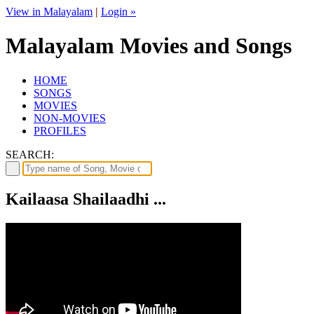
View in Malayalam
|
Login »
Malayalam Movies and Songs
HOME
SONGS
MOVIES
NON-MOVIES
PROFILES
SEARCH:
Kailaasa Shailaadhi ...