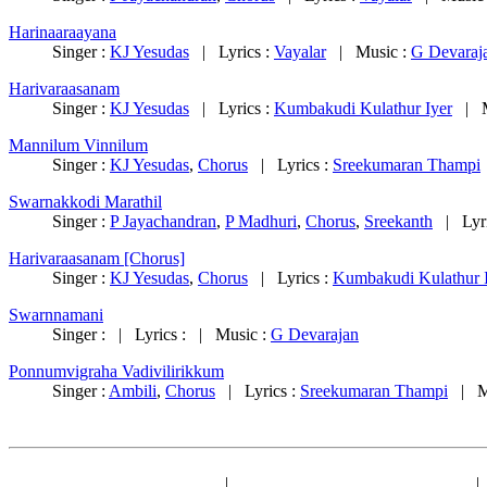
Harinaaraayana
Singer :
KJ Yesudas
| Lyrics :
Vayalar
| Music :
G Devaraj
Harivaraasanam
Singer :
KJ Yesudas
| Lyrics :
Kumbakudi Kulathur Iyer
| M
Mannilum Vinnilum
Singer :
KJ Yesudas
,
Chorus
| Lyrics :
Sreekumaran Thampi
Swarnakkodi Marathil
Singer :
P Jayachandran
,
P Madhuri
,
Chorus
,
Sreekanth
| Lyri
Harivaraasanam [Chorus]
Singer :
KJ Yesudas
,
Chorus
| Lyrics :
Kumbakudi Kulathur 
Swarnnamani
Singer : | Lyrics : | Music :
G Devarajan
Ponnumvigraha Vadivilirikkum
Singer :
Ambili
,
Chorus
| Lyrics :
Sreekumaran Thampi
| Mu