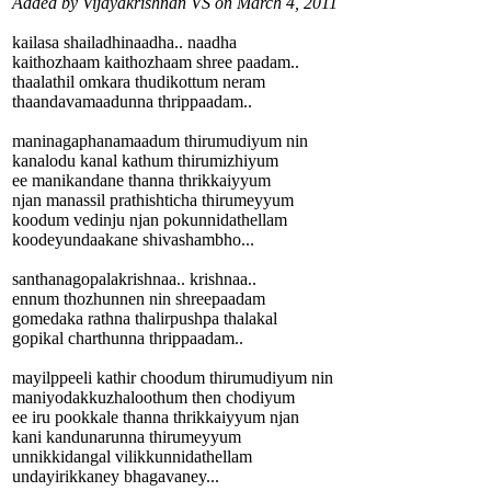
Added by Vijayakrishnan VS on March 4, 2011
kailasa shailadhinaadha.. naadha
kaithozhaam kaithozhaam shree paadam..
thaalathil omkara thudikottum neram
thaandavamaadunna thrippaadam..
maninagaphanamaadum thirumudiyum nin
kanalodu kanal kathum thirumizhiyum
ee manikandane thanna thrikkaiyyum
njan manassil prathishticha thirumeyyum
koodum vedinju njan pokunnidathellam
koodeyundaakane shivashambho...
santhanagopalakrishnaa.. krishnaa..
ennum thozhunnen nin shreepaadam
gomedaka rathna thalirpushpa thalakal
gopikal charthunna thrippaadam..
mayilppeeli kathir choodum thirumudiyum nin
maniyodakkuzhaloothum then chodiyum
ee iru pookkale thanna thrikkaiyyum njan
kani kandunarunna thirumeyyum
unnikkidangal vilikkunnidathellam
undayirikkaney bhagavaney...