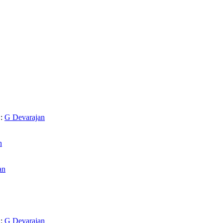
 :
G Devarajan
n
an
 :
G Devarajan