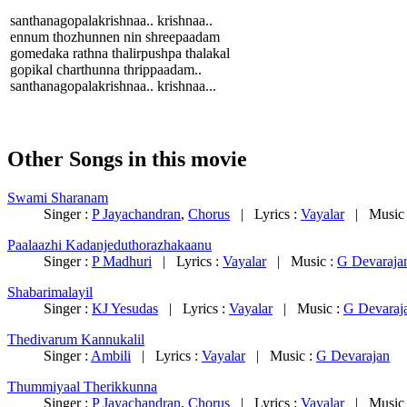
santhanagopalakrishnaa.. krishnaa..
ennum thozhunnen nin shreepaadam
gomedaka rathna thalirpushpa thalakal
gopikal charthunna thrippaadam..
santhanagopalakrishnaa.. krishnaa...
Other Songs in this movie
Swami Sharanam
Singer :
P Jayachandran
,
Chorus
| Lyrics :
Vayalar
| Music
Paalaazhi Kadanjeduthorazhakaanu
Singer :
P Madhuri
| Lyrics :
Vayalar
| Music :
G Devaraja
Shabarimalayil
Singer :
KJ Yesudas
| Lyrics :
Vayalar
| Music :
G Devaraj
Thedivarum Kannukalil
Singer :
Ambili
| Lyrics :
Vayalar
| Music :
G Devarajan
Thummiyaal Therikkunna
Singer :
P Jayachandran
,
Chorus
| Lyrics :
Vayalar
| Music